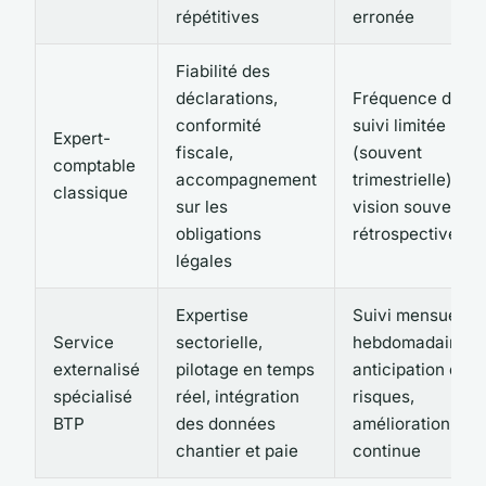
répétitives
erronée
Fiabilité des
déclarations,
Fréquence de
conformité
suivi limitée
Expert-
fiscale,
(souvent
comptable
accompagnement
trimestrielle),
classique
sur les
vision souvent
obligations
rétrospective
légales
Expertise
Suivi mensuel ou
Service
sectorielle,
hebdomadaire,
externalisé
pilotage en temps
anticipation des
spécialisé
réel, intégration
risques,
BTP
des données
amélioration
chantier et paie
continue