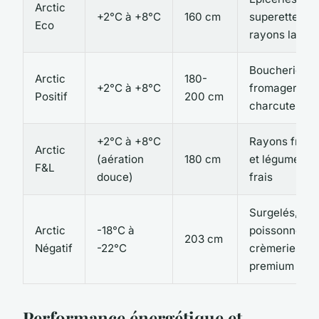
Arctic
+2°C à +8°C
160 cm
superettes,
Eco
rayons laitier
Boucheries,
Arctic
180-
+2°C à +8°C
fromageries,
Positif
200 cm
charcuteries
+2°C à +8°C
Rayons fruits
Arctic
(aération
180 cm
et légumes
F&L
douce)
frais
Surgelés,
Arctic
-18°C à
poissonneries
203 cm
Négatif
-22°C
crèmeries
premium
Performance énergétique et